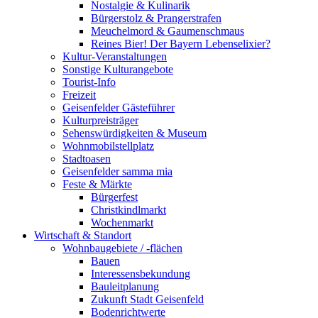
Nostalgie & Kulinarik
Bürgerstolz & Prangerstrafen
Meuchelmord & Gaumenschmaus
Reines Bier! Der Bayern Lebenselixier?
Kultur-Veranstaltungen
Sonstige Kulturangebote
Tourist-Info
Freizeit
Geisenfelder Gästeführer
Kulturpreisträger
Sehenswürdigkeiten & Museum
Wohnmobilstellplatz
Stadtoasen
Geisenfelder samma mia
Feste & Märkte
Bürgerfest
Christkindlmarkt
Wochenmarkt
Wirtschaft & Standort
Wohnbaugebiete / -flächen
Bauen
Interessensbekundung
Bauleitplanung
Zukunft Stadt Geisenfeld
Bodenrichtwerte