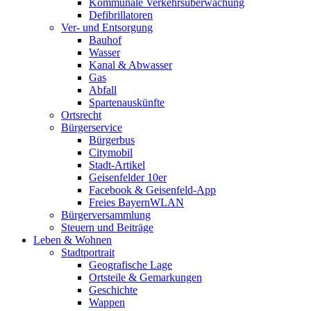
Kommunale Verkehrsüberwachung
Defibrillatoren
Ver- und Entsorgung
Bauhof
Wasser
Kanal & Abwasser
Gas
Abfall
Spartenauskünfte
Ortsrecht
Bürgerservice
Bürgerbus
Citymobil
Stadt-Artikel
Geisenfelder 10er
Facebook & Geisenfeld-App
Freies BayernWLAN
Bürgerversammlung
Steuern und Beiträge
Leben & Wohnen
Stadtportrait
Geografische Lage
Ortsteile & Gemarkungen
Geschichte
Wappen