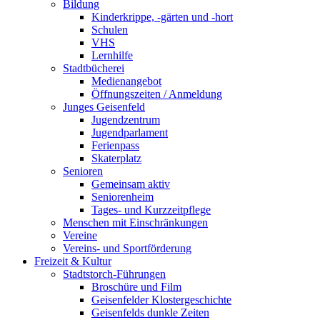
Bildung
Kinderkrippe, -gärten und -hort
Schulen
VHS
Lernhilfe
Stadtbücherei
Medienangebot
Öffnungszeiten / Anmeldung
Junges Geisenfeld
Jugendzentrum
Jugendparlament
Ferienpass
Skaterplatz
Senioren
Gemeinsam aktiv
Seniorenheim
Tages- und Kurzzeitpflege
Menschen mit Einschränkungen
Vereine
Vereins- und Sportförderung
Freizeit & Kultur
Stadtstorch-Führungen
Broschüre und Film
Geisenfelder Klostergeschichte
Geisenfelds dunkle Zeiten