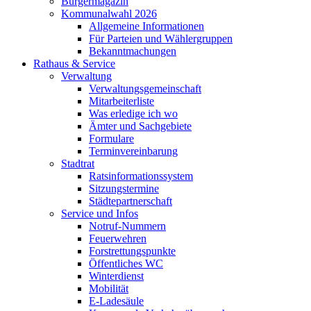
Bürgermagazin
Kommunalwahl 2026
Allgemeine Informationen
Für Parteien und Wählergruppen
Bekanntmachungen
Rathaus & Service
Verwaltung
Verwaltungsgemeinschaft
Mitarbeiterliste
Was erledige ich wo
Ämter und Sachgebiete
Formulare
Terminvereinbarung
Stadtrat
Ratsinformationssystem
Sitzungstermine
Städtepartnerschaft
Service und Infos
Notruf-Nummern
Feuerwehren
Forstrettungspunkte
Öffentliches WC
Winterdienst
Mobilität
E-Ladesäule