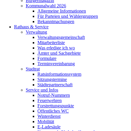
Bürgermagazin
Kommunalwahl 2026
Allgemeine Informationen
Für Parteien und Wählergruppen
Bekanntmachungen
Rathaus & Service
Verwaltung
Verwaltungsgemeinschaft
Mitarbeiterliste
Was erledige ich wo
Ämter und Sachgebiete
Formulare
Terminvereinbarung
Stadtrat
Ratsinformationssystem
Sitzungstermine
Städtepartnerschaft
Service und Infos
Notruf-Nummern
Feuerwehren
Forstrettungspunkte
Öffentliches WC
Winterdienst
Mobilität
E-Ladesäule