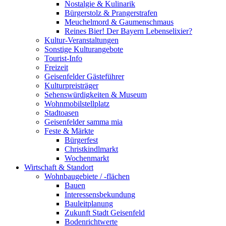
Nostalgie & Kulinarik
Bürgerstolz & Prangerstrafen
Meuchelmord & Gaumenschmaus
Reines Bier! Der Bayern Lebenselixier?
Kultur-Veranstaltungen
Sonstige Kulturangebote
Tourist-Info
Freizeit
Geisenfelder Gästeführer
Kulturpreisträger
Sehenswürdigkeiten & Museum
Wohnmobilstellplatz
Stadtoasen
Geisenfelder samma mia
Feste & Märkte
Bürgerfest
Christkindlmarkt
Wochenmarkt
Wirtschaft & Standort
Wohnbaugebiete / -flächen
Bauen
Interessensbekundung
Bauleitplanung
Zukunft Stadt Geisenfeld
Bodenrichtwerte