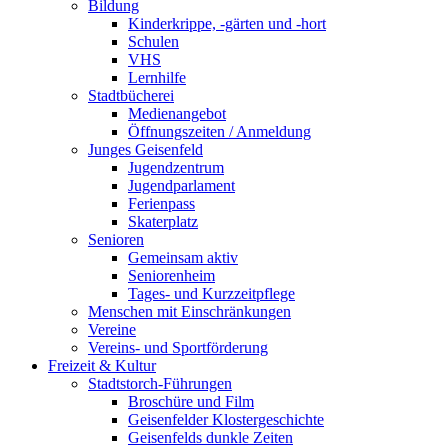
Bildung
Kinderkrippe, -gärten und -hort
Schulen
VHS
Lernhilfe
Stadtbücherei
Medienangebot
Öffnungszeiten / Anmeldung
Junges Geisenfeld
Jugendzentrum
Jugendparlament
Ferienpass
Skaterplatz
Senioren
Gemeinsam aktiv
Seniorenheim
Tages- und Kurzzeitpflege
Menschen mit Einschränkungen
Vereine
Vereins- und Sportförderung
Freizeit & Kultur
Stadtstorch-Führungen
Broschüre und Film
Geisenfelder Klostergeschichte
Geisenfelds dunkle Zeiten