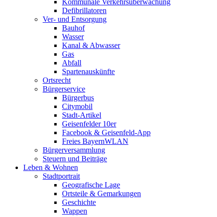
Kommunale Verkehrsüberwachung
Defibrillatoren
Ver- und Entsorgung
Bauhof
Wasser
Kanal & Abwasser
Gas
Abfall
Spartenauskünfte
Ortsrecht
Bürgerservice
Bürgerbus
Citymobil
Stadt-Artikel
Geisenfelder 10er
Facebook & Geisenfeld-App
Freies BayernWLAN
Bürgerversammlung
Steuern und Beiträge
Leben & Wohnen
Stadtportrait
Geografische Lage
Ortsteile & Gemarkungen
Geschichte
Wappen