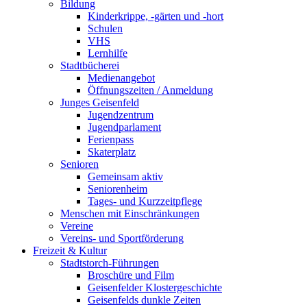
Bildung
Kinderkrippe, -gärten und -hort
Schulen
VHS
Lernhilfe
Stadtbücherei
Medienangebot
Öffnungszeiten / Anmeldung
Junges Geisenfeld
Jugendzentrum
Jugendparlament
Ferienpass
Skaterplatz
Senioren
Gemeinsam aktiv
Seniorenheim
Tages- und Kurzzeitpflege
Menschen mit Einschränkungen
Vereine
Vereins- und Sportförderung
Freizeit & Kultur
Stadtstorch-Führungen
Broschüre und Film
Geisenfelder Klostergeschichte
Geisenfelds dunkle Zeiten