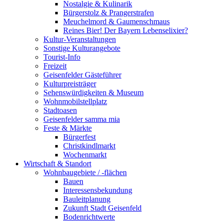
Nostalgie & Kulinarik
Bürgerstolz & Prangerstrafen
Meuchelmord & Gaumenschmaus
Reines Bier! Der Bayern Lebenselixier?
Kultur-Veranstaltungen
Sonstige Kulturangebote
Tourist-Info
Freizeit
Geisenfelder Gästeführer
Kulturpreisträger
Sehenswürdigkeiten & Museum
Wohnmobilstellplatz
Stadtoasen
Geisenfelder samma mia
Feste & Märkte
Bürgerfest
Christkindlmarkt
Wochenmarkt
Wirtschaft & Standort
Wohnbaugebiete / -flächen
Bauen
Interessensbekundung
Bauleitplanung
Zukunft Stadt Geisenfeld
Bodenrichtwerte