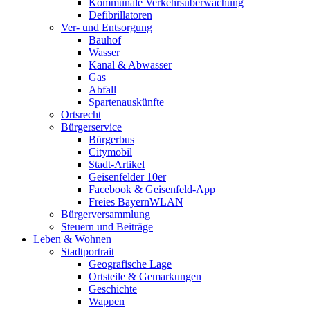
Kommunale Verkehrsüberwachung
Defibrillatoren
Ver- und Entsorgung
Bauhof
Wasser
Kanal & Abwasser
Gas
Abfall
Spartenauskünfte
Ortsrecht
Bürgerservice
Bürgerbus
Citymobil
Stadt-Artikel
Geisenfelder 10er
Facebook & Geisenfeld-App
Freies BayernWLAN
Bürgerversammlung
Steuern und Beiträge
Leben & Wohnen
Stadtportrait
Geografische Lage
Ortsteile & Gemarkungen
Geschichte
Wappen