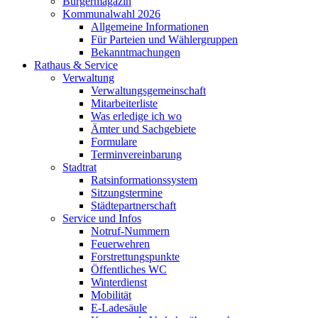
Bürgermagazin
Kommunalwahl 2026
Allgemeine Informationen
Für Parteien und Wählergruppen
Bekanntmachungen
Rathaus & Service
Verwaltung
Verwaltungsgemeinschaft
Mitarbeiterliste
Was erledige ich wo
Ämter und Sachgebiete
Formulare
Terminvereinbarung
Stadtrat
Ratsinformationssystem
Sitzungstermine
Städtepartnerschaft
Service und Infos
Notruf-Nummern
Feuerwehren
Forstrettungspunkte
Öffentliches WC
Winterdienst
Mobilität
E-Ladesäule