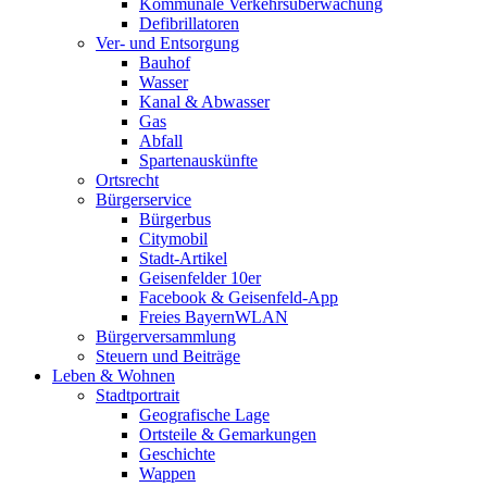
Kommunale Verkehrsüberwachung
Defibrillatoren
Ver- und Entsorgung
Bauhof
Wasser
Kanal & Abwasser
Gas
Abfall
Spartenauskünfte
Ortsrecht
Bürgerservice
Bürgerbus
Citymobil
Stadt-Artikel
Geisenfelder 10er
Facebook & Geisenfeld-App
Freies BayernWLAN
Bürgerversammlung
Steuern und Beiträge
Leben & Wohnen
Stadtportrait
Geografische Lage
Ortsteile & Gemarkungen
Geschichte
Wappen