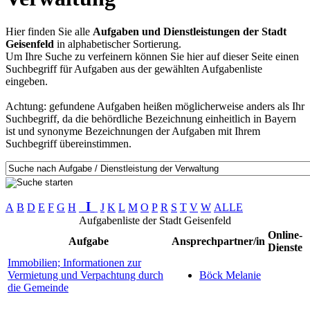
Hier finden Sie alle
Aufgaben und Dienstleistungen der Stadt
Geisenfeld
in alphabetischer Sortierung.
Um Ihre Suche zu verfeinern können Sie hier auf dieser Seite einen
Suchbegriff für Aufgaben aus der gewählten Aufgabenliste
eingeben.
Achtung: gefundene Aufgaben heißen möglicherweise anders als Ihr
Suchbegriff, da die behördliche Bezeichnung einheitlich in Bayern
ist und synonyme Bezeichnungen der Aufgaben mit Ihrem
Suchbegriff übereinstimmen.
I
A
B
D
E
F
G
H
J
K
L
M
O
P
R
S
T
V
W
ALLE
Aufgabenliste der Stadt Geisenfeld
Online-
Aufgabe
Ansprechpartner/in
Dienste
Immobilien; Informationen zur
Vermietung und Verpachtung durch
Böck Melanie
die Gemeinde