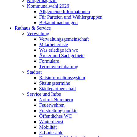
Bürgermagazin
Kommunalwahl 2026
Allgemeine Informationen
Für Parteien und Wählergruppen
Bekanntmachungen
Rathaus & Service
Verwaltung
Verwaltungsgemeinschaft
Mitarbeiterliste
Was erledige ich wo
Ämter und Sachgebiete
Formulare
Terminvereinbarung
Stadtrat
Ratsinformationssystem
Sitzungstermine
Städtepartnerschaft
Service und Infos
Notruf-Nummern
Feuerwehren
Forstrettungspunkte
Öffentliches WC
Winterdienst
Mobilität
E-Ladesäule