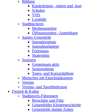
Bildung
Kinderkrippe, -gärten und -hort
Schulen
VHS
Lernhilfe
Stadtbücherei
Medienangebot
Öffnungszeiten / Anmeldung
Junges Geisenfeld
Jugendzentrum
Jugendparlament
Ferienpass
Skaterplatz
Senioren
Gemeinsam aktiv
Seniorenheim
Tages- und Kurzzeitpflege
Menschen mit Einschränkungen
Vereine
Vereins- und Sportförderung
Freizeit & Kultur
Stadtstorch-Führungen
Broschüre und Film
Geisenfelder Klostergeschichte
Geisenfelds dunkle Zeiten