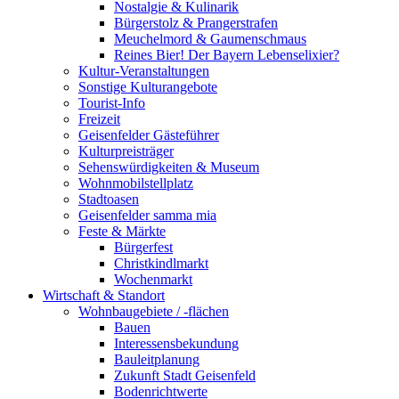
Nostalgie & Kulinarik
Bürgerstolz & Prangerstrafen
Meuchelmord & Gaumenschmaus
Reines Bier! Der Bayern Lebenselixier?
Kultur-Veranstaltungen
Sonstige Kulturangebote
Tourist-Info
Freizeit
Geisenfelder Gästeführer
Kulturpreisträger
Sehenswürdigkeiten & Museum
Wohnmobilstellplatz
Stadtoasen
Geisenfelder samma mia
Feste & Märkte
Bürgerfest
Christkindlmarkt
Wochenmarkt
Wirtschaft & Standort
Wohnbaugebiete / -flächen
Bauen
Interessensbekundung
Bauleitplanung
Zukunft Stadt Geisenfeld
Bodenrichtwerte