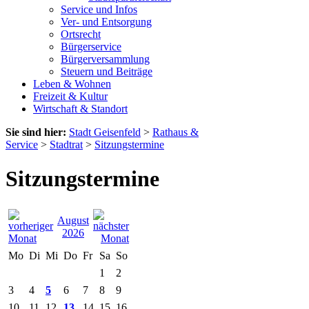
Service und Infos
Ver- und Entsorgung
Ortsrecht
Bürgerservice
Bürgerversammlung
Steuern und Beiträge
Leben & Wohnen
Freizeit & Kultur
Wirtschaft & Standort
Sie sind hier:
Stadt Geisenfeld
>
Rathaus &
Service
>
Stadtrat
>
Sitzungstermine
Sitzungstermine
August
2026
Mo
Di
Mi
Do
Fr
Sa
So
1
2
3
4
5
6
7
8
9
10
11
12
13
14
15
16