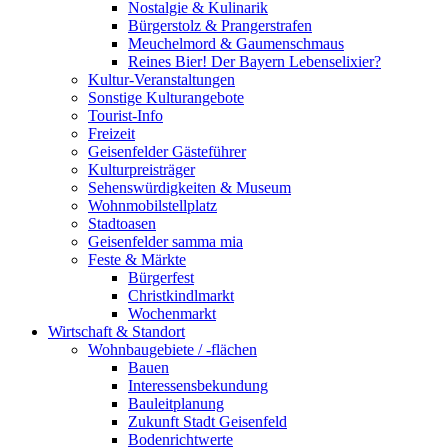
Nostalgie & Kulinarik
Bürgerstolz & Prangerstrafen
Meuchelmord & Gaumenschmaus
Reines Bier! Der Bayern Lebenselixier?
Kultur-Veranstaltungen
Sonstige Kulturangebote
Tourist-Info
Freizeit
Geisenfelder Gästeführer
Kulturpreisträger
Sehenswürdigkeiten & Museum
Wohnmobilstellplatz
Stadtoasen
Geisenfelder samma mia
Feste & Märkte
Bürgerfest
Christkindlmarkt
Wochenmarkt
Wirtschaft & Standort
Wohnbaugebiete / -flächen
Bauen
Interessensbekundung
Bauleitplanung
Zukunft Stadt Geisenfeld
Bodenrichtwerte