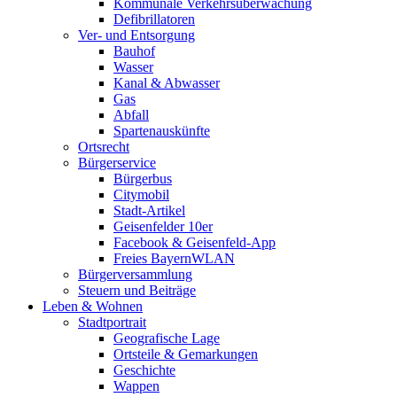
Kommunale Verkehrsüberwachung
Defibrillatoren
Ver- und Entsorgung
Bauhof
Wasser
Kanal & Abwasser
Gas
Abfall
Spartenauskünfte
Ortsrecht
Bürgerservice
Bürgerbus
Citymobil
Stadt-Artikel
Geisenfelder 10er
Facebook & Geisenfeld-App
Freies BayernWLAN
Bürgerversammlung
Steuern und Beiträge
Leben & Wohnen
Stadtportrait
Geografische Lage
Ortsteile & Gemarkungen
Geschichte
Wappen