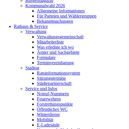
Bürgermagazin
Kommunalwahl 2026
Allgemeine Informationen
Für Parteien und Wählergruppen
Bekanntmachungen
Rathaus & Service
Verwaltung
Verwaltungsgemeinschaft
Mitarbeiterliste
Was erledige ich wo
Ämter und Sachgebiete
Formulare
Terminvereinbarung
Stadtrat
Ratsinformationssystem
Sitzungstermine
Städtepartnerschaft
Service und Infos
Notruf-Nummern
Feuerwehren
Forstrettungspunkte
Öffentliches WC
Winterdienst
Mobilität
E-Ladesäule