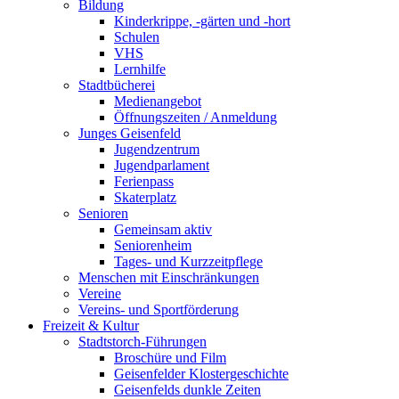
Bildung
Kinderkrippe, -gärten und -hort
Schulen
VHS
Lernhilfe
Stadtbücherei
Medienangebot
Öffnungszeiten / Anmeldung
Junges Geisenfeld
Jugendzentrum
Jugendparlament
Ferienpass
Skaterplatz
Senioren
Gemeinsam aktiv
Seniorenheim
Tages- und Kurzzeitpflege
Menschen mit Einschränkungen
Vereine
Vereins- und Sportförderung
Freizeit & Kultur
Stadtstorch-Führungen
Broschüre und Film
Geisenfelder Klostergeschichte
Geisenfelds dunkle Zeiten