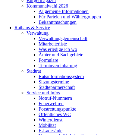
Bürgermagazin
Kommunalwahl 2026
Allgemeine Informationen
Für Parteien und Wählergruppen
Bekanntmachungen
Rathaus & Service
Verwaltung
Verwaltungsgemeinschaft
Mitarbeiterliste
Was erledige ich wo
Ämter und Sachgebiete
Formulare
Terminvereinbarung
Stadtrat
Ratsinformationssystem
Sitzungstermine
Städtepartnerschaft
Service und Infos
Notruf-Nummern
Feuerwehren
Forstrettungspunkte
Öffentliches WC
Winterdienst
Mobilität
E-Ladesäule