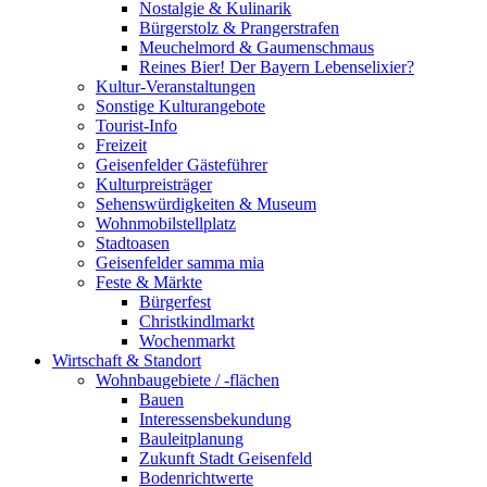
Nostalgie & Kulinarik
Bürgerstolz & Prangerstrafen
Meuchelmord & Gaumenschmaus
Reines Bier! Der Bayern Lebenselixier?
Kultur-Veranstaltungen
Sonstige Kulturangebote
Tourist-Info
Freizeit
Geisenfelder Gästeführer
Kulturpreisträger
Sehenswürdigkeiten & Museum
Wohnmobilstellplatz
Stadtoasen
Geisenfelder samma mia
Feste & Märkte
Bürgerfest
Christkindlmarkt
Wochenmarkt
Wirtschaft & Standort
Wohnbaugebiete / -flächen
Bauen
Interessensbekundung
Bauleitplanung
Zukunft Stadt Geisenfeld
Bodenrichtwerte