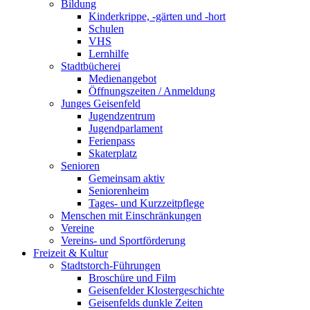
Bildung
Kinderkrippe, -gärten und -hort
Schulen
VHS
Lernhilfe
Stadtbücherei
Medienangebot
Öffnungszeiten / Anmeldung
Junges Geisenfeld
Jugendzentrum
Jugendparlament
Ferienpass
Skaterplatz
Senioren
Gemeinsam aktiv
Seniorenheim
Tages- und Kurzzeitpflege
Menschen mit Einschränkungen
Vereine
Vereins- und Sportförderung
Freizeit & Kultur
Stadtstorch-Führungen
Broschüre und Film
Geisenfelder Klostergeschichte
Geisenfelds dunkle Zeiten