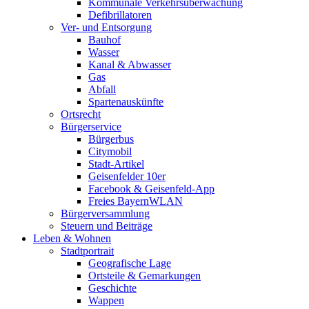
Kommunale Verkehrsüberwachung
Defibrillatoren
Ver- und Entsorgung
Bauhof
Wasser
Kanal & Abwasser
Gas
Abfall
Spartenauskünfte
Ortsrecht
Bürgerservice
Bürgerbus
Citymobil
Stadt-Artikel
Geisenfelder 10er
Facebook & Geisenfeld-App
Freies BayernWLAN
Bürgerversammlung
Steuern und Beiträge
Leben & Wohnen
Stadtportrait
Geografische Lage
Ortsteile & Gemarkungen
Geschichte
Wappen