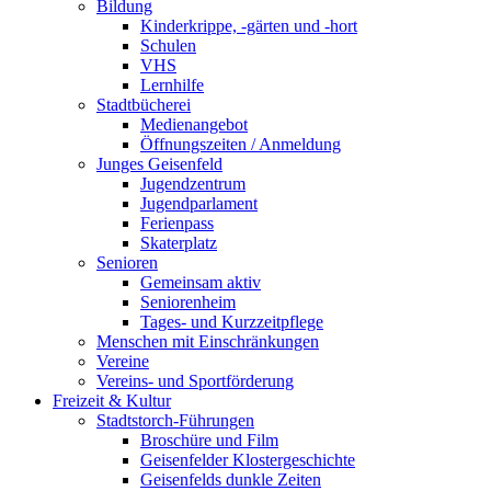
Bildung
Kinderkrippe, -gärten und -hort
Schulen
VHS
Lernhilfe
Stadtbücherei
Medienangebot
Öffnungszeiten / Anmeldung
Junges Geisenfeld
Jugendzentrum
Jugendparlament
Ferienpass
Skaterplatz
Senioren
Gemeinsam aktiv
Seniorenheim
Tages- und Kurzzeitpflege
Menschen mit Einschränkungen
Vereine
Vereins- und Sportförderung
Freizeit & Kultur
Stadtstorch-Führungen
Broschüre und Film
Geisenfelder Klostergeschichte
Geisenfelds dunkle Zeiten