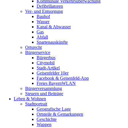
Kommunale Verkehrsüberwachung
Defibrillatoren
Ver- und Entsorgung
Bauhof
Wasser
Kanal & Abwasser
Gas
Abfall
Spartenauskünfte
Ortsrecht
Bürgerservice
Bürgerbus
Citymobil
Stadt-Artikel
Geisenfelder 10er
Facebook & Geisenfeld-App
Freies BayernWLAN
Bürgerversammlung
Steuern und Beiträge
Leben & Wohnen
Stadtportrait
Geografische Lage
Ortsteile & Gemarkungen
Geschichte
Wappen