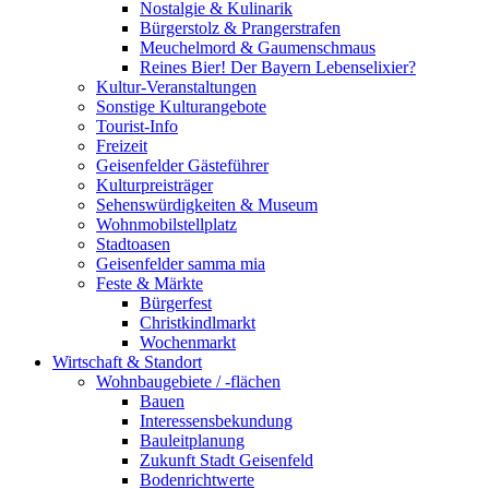
Nostalgie & Kulinarik
Bürgerstolz & Prangerstrafen
Meuchelmord & Gaumenschmaus
Reines Bier! Der Bayern Lebenselixier?
Kultur-Veranstaltungen
Sonstige Kulturangebote
Tourist-Info
Freizeit
Geisenfelder Gästeführer
Kulturpreisträger
Sehenswürdigkeiten & Museum
Wohnmobilstellplatz
Stadtoasen
Geisenfelder samma mia
Feste & Märkte
Bürgerfest
Christkindlmarkt
Wochenmarkt
Wirtschaft & Standort
Wohnbaugebiete / -flächen
Bauen
Interessensbekundung
Bauleitplanung
Zukunft Stadt Geisenfeld
Bodenrichtwerte