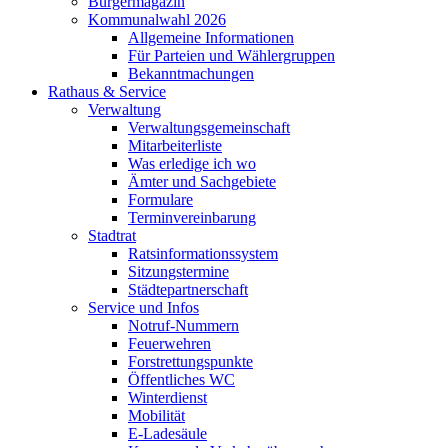
Bürgermagazin
Kommunalwahl 2026
Allgemeine Informationen
Für Parteien und Wählergruppen
Bekanntmachungen
Rathaus & Service
Verwaltung
Verwaltungsgemeinschaft
Mitarbeiterliste
Was erledige ich wo
Ämter und Sachgebiete
Formulare
Terminvereinbarung
Stadtrat
Ratsinformationssystem
Sitzungstermine
Städtepartnerschaft
Service und Infos
Notruf-Nummern
Feuerwehren
Forstrettungspunkte
Öffentliches WC
Winterdienst
Mobilität
E-Ladesäule