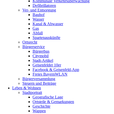
Kommunale Verkehrsüberwachung
Defibrillatoren
Ver- und Entsorgung
Bauhof
Wasser
Kanal & Abwasser
Gas
Abfall
Spartenauskünfte
Ortsrecht
Bürgerservice
Bürgerbus
Citymobil
Stadt-Artikel
Geisenfelder 10er
Facebook & Geisenfeld-App
Freies BayernWLAN
Bürgerversammlung
Steuern und Beiträge
Leben & Wohnen
Stadtportrait
Geografische Lage
Ortsteile & Gemarkungen
Geschichte
Wappen