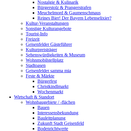
Nostalgie & Kulinarik
Bürgerstolz & Prangerstrafen
Meuchelmord & Gaumenschmaus
Reines Bier! Der Bayern Lebenselixier?
Kultur-Veranstaltungen
Sonstige Kulturangebote
Tourist-Info
Freizeit
Geisenfelder Gästeführer
Kulturpreisträger
Sehenswürdigkeiten & Museum
Wohnmobilstellplatz
Stadtoasen
Geisenfelder samma mia
Feste & Märkte
Bürgerfest
Christkindlmarkt
Wochenmarkt
Wirtschaft & Standort
Wohnbaugebiete / -flächen
Bauen
Interessensbekundung
Bauleitplanung
Zukunft Stadt Geisenfeld
Bodenrichtwerte