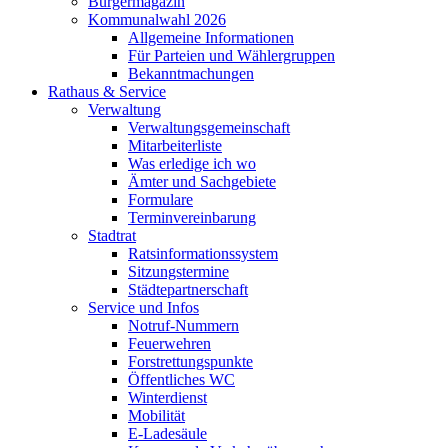
Bürgermagazin
Kommunalwahl 2026
Allgemeine Informationen
Für Parteien und Wählergruppen
Bekanntmachungen
Rathaus & Service
Verwaltung
Verwaltungsgemeinschaft
Mitarbeiterliste
Was erledige ich wo
Ämter und Sachgebiete
Formulare
Terminvereinbarung
Stadtrat
Ratsinformationssystem
Sitzungstermine
Städtepartnerschaft
Service und Infos
Notruf-Nummern
Feuerwehren
Forstrettungspunkte
Öffentliches WC
Winterdienst
Mobilität
E-Ladesäule