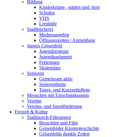
Bildung
Kinderkrippe, -gärten und -hort
Schulen
VHS
Lernhilfe
Stadtbücherei
Medienangebot
Öffnungszeiten / Anmeldung
Junges Geisenfeld
Jugendzentrum
Jugendparlament
Ferienpass
Skaterplatz
Senioren
Gemeinsam aktiv
Seniorenheim
Tages- und Kurzzeitpflege
Menschen mit Einschränkungen
Vereine
Vereins- und Sportförderung
Freizeit & Kultur
Stadtstorch-Führungen
Broschüre und Film
Geisenfelder Klostergeschichte
Geisenfelds dunkle Zeiten