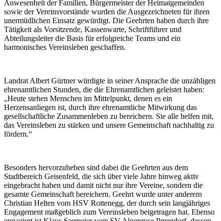
Anwesenheit der Familien, Bürgermeister der Heimatgemeinden
sowie der Vereinsvorstände wurden die Ausgezeichneten für ihren
unermüdlichen Einsatz gewürdigt. Die Geehrten haben durch ihre
Tätigkeit als Vorsitzende, Kassenwarte, Schriftführer und
Abteilungsleiter die Basis für erfolgreiche Teams und ein
harmonisches Vereinsleben geschaffen.
Landrat Albert Gürtner würdigte in seiner Ansprache die unzähligen
ehrenamtlichen Stunden, die die Ehrenamtlichen geleistet haben:
„Heute stehen Menschen im Mittelpunkt, denen es ein
Herzensanliegen ist, durch ihre ehrenamtliche Mitwirkung das
gesellschaftliche Zusammenleben zu bereichern. Sie alle helfen mit,
das Vereinsleben zu stärken und unsere Gemeinschaft nachhaltig zu
fördern.“
Besonders hervorzuheben sind dabei die Geehrten aus dem
Stadtbereich Geisenfeld, die sich über viele Jahre hinweg aktiv
eingebracht haben und damit nicht nur ihre Vereine, sondern die
gesamte Gemeinschaft bereichern. Geehrt wurde unter anderem
Christian Helten vom HSV Rottenegg, der durch sein langjähriges
Engagement maßgeblich zum Vereinsleben beigetragen hat. Ebenso
engagiert ist Klaus Seemeier vom SV Alpenrose Ilmendorf, dessen