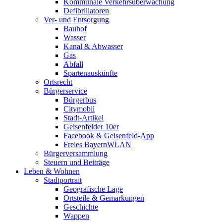
Kommunale Verkehrsüberwachung
Defibrillatoren
Ver- und Entsorgung
Bauhof
Wasser
Kanal & Abwasser
Gas
Abfall
Spartenauskünfte
Ortsrecht
Bürgerservice
Bürgerbus
Citymobil
Stadt-Artikel
Geisenfelder 10er
Facebook & Geisenfeld-App
Freies BayernWLAN
Bürgerversammlung
Steuern und Beiträge
Leben & Wohnen
Stadtportrait
Geografische Lage
Ortsteile & Gemarkungen
Geschichte
Wappen