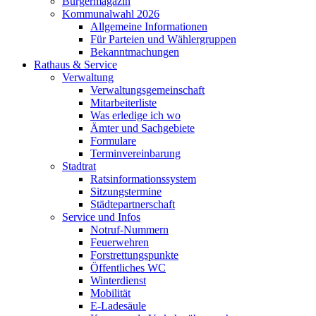
Bürgermagazin
Kommunalwahl 2026
Allgemeine Informationen
Für Parteien und Wählergruppen
Bekanntmachungen
Rathaus & Service
Verwaltung
Verwaltungsgemeinschaft
Mitarbeiterliste
Was erledige ich wo
Ämter und Sachgebiete
Formulare
Terminvereinbarung
Stadtrat
Ratsinformationssystem
Sitzungstermine
Städtepartnerschaft
Service und Infos
Notruf-Nummern
Feuerwehren
Forstrettungspunkte
Öffentliches WC
Winterdienst
Mobilität
E-Ladesäule