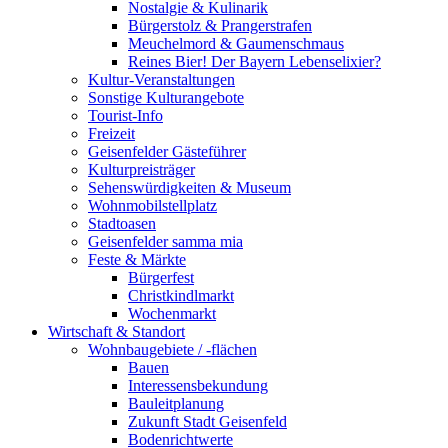
Nostalgie & Kulinarik
Bürgerstolz & Prangerstrafen
Meuchelmord & Gaumenschmaus
Reines Bier! Der Bayern Lebenselixier?
Kultur-Veranstaltungen
Sonstige Kulturangebote
Tourist-Info
Freizeit
Geisenfelder Gästeführer
Kulturpreisträger
Sehenswürdigkeiten & Museum
Wohnmobilstellplatz
Stadtoasen
Geisenfelder samma mia
Feste & Märkte
Bürgerfest
Christkindlmarkt
Wochenmarkt
Wirtschaft & Standort
Wohnbaugebiete / -flächen
Bauen
Interessensbekundung
Bauleitplanung
Zukunft Stadt Geisenfeld
Bodenrichtwerte