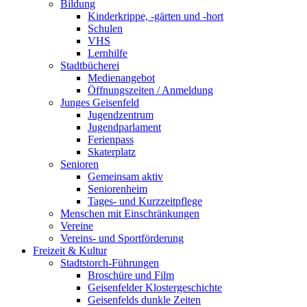
Bildung
Kinderkrippe, -gärten und -hort
Schulen
VHS
Lernhilfe
Stadtbücherei
Medienangebot
Öffnungszeiten / Anmeldung
Junges Geisenfeld
Jugendzentrum
Jugendparlament
Ferienpass
Skaterplatz
Senioren
Gemeinsam aktiv
Seniorenheim
Tages- und Kurzzeitpflege
Menschen mit Einschränkungen
Vereine
Vereins- und Sportförderung
Freizeit & Kultur
Stadtstorch-Führungen
Broschüre und Film
Geisenfelder Klostergeschichte
Geisenfelds dunkle Zeiten