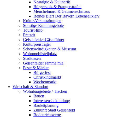
Nostalgie & Kulinarik
Bürgerstolz & Prangerstrafen
Meuchelmord & Gaumenschmaus
Reines Bier! Der Bayern Lebenselixier?
Kultur-Veranstaltungen
Sonstige Kulturangebote
Tourist-Info
Freizeit
Geisenfelder Gästeführer
Kulturpreisträger
Sehenswürdigkeiten & Museum
Wohnmobilstellplatz
Stadtoasen
Geisenfelder samma mia
Feste & Märkte
Bürgerfest
Christkindlmarkt
Wochenmarkt
Wirtschaft & Standort
Wohnbaugebiete / -flächen
Bauen
Interessensbekundung
Bauleitplanung
Zukunft Stadt Geisenfeld
Bodenrichtwerte