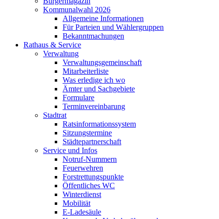
Bürgermagazin
Kommunalwahl 2026
Allgemeine Informationen
Für Parteien und Wählergruppen
Bekanntmachungen
Rathaus & Service
Verwaltung
Verwaltungsgemeinschaft
Mitarbeiterliste
Was erledige ich wo
Ämter und Sachgebiete
Formulare
Terminvereinbarung
Stadtrat
Ratsinformationssystem
Sitzungstermine
Städtepartnerschaft
Service und Infos
Notruf-Nummern
Feuerwehren
Forstrettungspunkte
Öffentliches WC
Winterdienst
Mobilität
E-Ladesäule