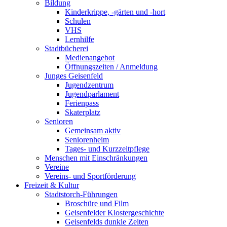
Bildung
Kinderkrippe, -gärten und -hort
Schulen
VHS
Lernhilfe
Stadtbücherei
Medienangebot
Öffnungszeiten / Anmeldung
Junges Geisenfeld
Jugendzentrum
Jugendparlament
Ferienpass
Skaterplatz
Senioren
Gemeinsam aktiv
Seniorenheim
Tages- und Kurzzeitpflege
Menschen mit Einschränkungen
Vereine
Vereins- und Sportförderung
Freizeit & Kultur
Stadtstorch-Führungen
Broschüre und Film
Geisenfelder Klostergeschichte
Geisenfelds dunkle Zeiten