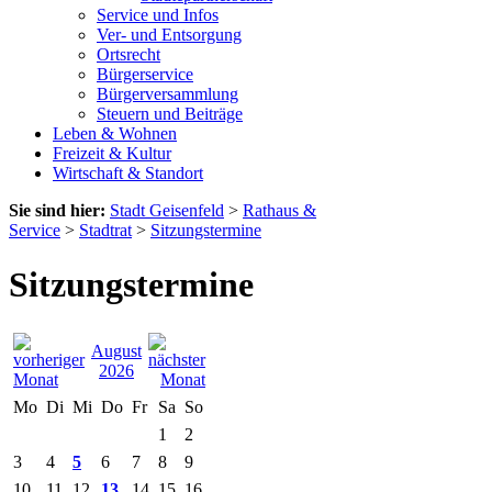
Service und Infos
Ver- und Entsorgung
Ortsrecht
Bürgerservice
Bürgerversammlung
Steuern und Beiträge
Leben & Wohnen
Freizeit & Kultur
Wirtschaft & Standort
Sie sind hier:
Stadt Geisenfeld
>
Rathaus &
Service
>
Stadtrat
>
Sitzungstermine
Sitzungstermine
August
2026
Mo
Di
Mi
Do
Fr
Sa
So
1
2
3
4
5
6
7
8
9
10
11
12
13
14
15
16