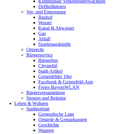
Kommunale Verkehrsüberwachung
Defibrillatoren
Ver- und Entsorgung
Bauhof
Wasser
Kanal & Abwasser
Gas
Abfall
Spartenauskünfte
Ortsrecht
Bürgerservice
Bürgerbus
Citymobil
Stadt-Artikel
Geisenfelder 10er
Facebook & Geisenfeld-App
Freies BayernWLAN
Bürgerversammlung
Steuern und Beiträge
Leben & Wohnen
Stadtportrait
Geografische Lage
Ortsteile & Gemarkungen
Geschichte
Wappen